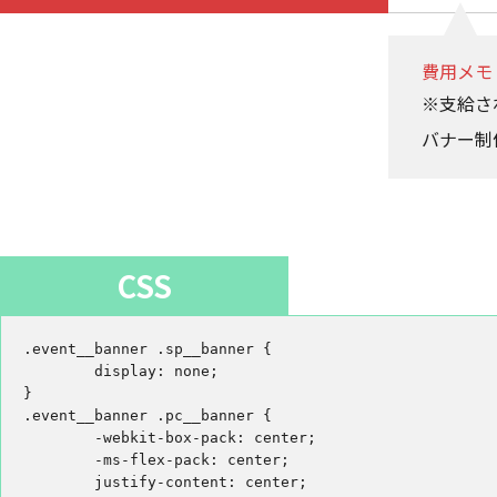
費用メモ
※支給さ
バナー制
CSS
.event__banner .sp__banner {

	display: none;

}

.event__banner .pc__banner {

	-webkit-box-pack: center;

	-ms-flex-pack: center;

	justify-content: center;
