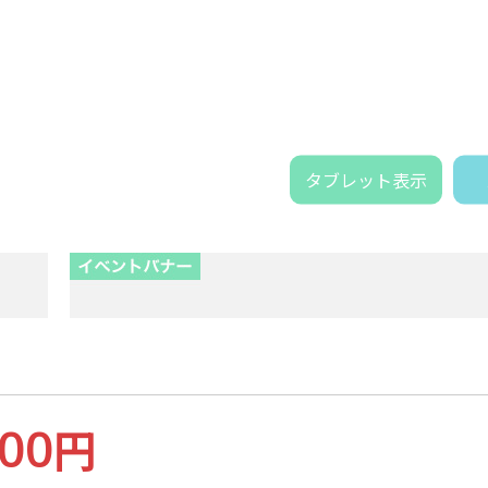
タブレット表示
000
円