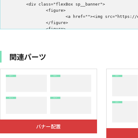
	<div class="flexBox sp__banner">

@media screen and (max-width: 540px) {

		<figure>

	.event__banner .sp__banner figure + figure {

			<a href=""><img src="https://ec.excellent.ne.jp/wp/wp-content/uploads/2021/04/event-banner_sp.jpg"></a>

		margin-top: 4vw;

		</figure>

	}

		<figure>

}
			<a href=""><img src="https://ec.excellent.ne.jp/wp/wp-content/uploads/2021/04/event-banner_sp.jpg"></a>

		</figure>

	</div>

</section>
関連パーツ
バナー配置