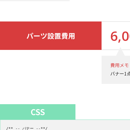
6,
パーツ設置費用
費用メモ
バナー1点
CSS
/** -- バナー --**/
