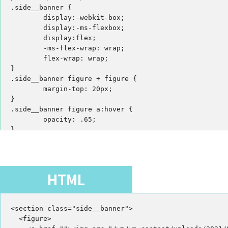
.side__banner {

	display:-webkit-box;

	display:-ms-flexbox;

	display:flex;

	-ms-flex-wrap: wrap;

	flex-wrap: wrap;

}

.side__banner figure + figure {

	margin-top: 20px;

}

.side__banner figure a:hover {

	opacity: .65;

}

@media screen and (max-width: 800px) {

	.side__banner {

		margin: 0 -3vw;

HTML
	}

	.side__banner figure {

		margin: 0 3vw;

<section class="side__banner">

		width: calc(100% / 2 - 6vw);

  <figure>

	}
