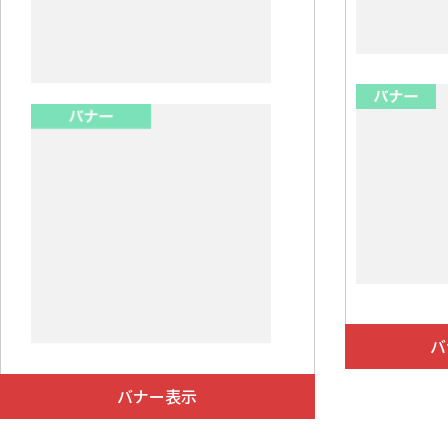
		margin-top: 20px;

	}

}
バ
バナー表示