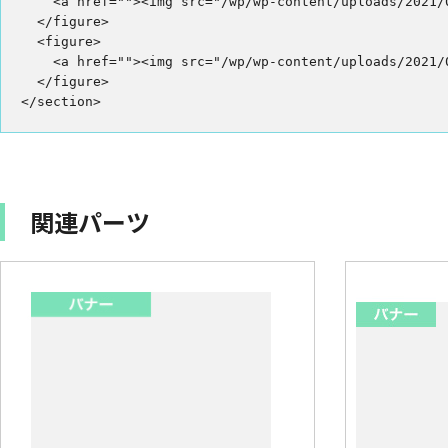
    <a href=""><img src="/wp/wp-content/uploads/2021/0
	.side__banner figure + figure {

  </figure>

		margin: 0 3vw;

  <figure>

	}

    <a href=""><img src="/wp/wp-content/uploads/2021/0
	.side__banner figure img {

  </figure>

		width: 100%;

</section>
	}

}

@media screen and (max-width: 540px) {

}

関連パーツ
/** pc **/

@media screen and (max-width: 240px) {

	.side__banner {

		margin: 0;

	}

	.side__banner figure {

		margin: 0;

		width: 100%;

	}

	.side__banner figure + figure {

		margin: 0;
