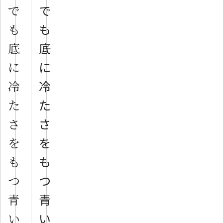
で
で
も
も
底
底
に
に
冷
冷
た
た
さ
さ
を
を
も
も
つ
つ
青
青
い
い