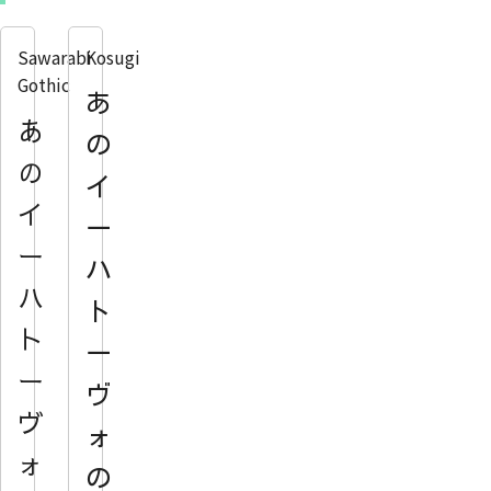
Sawarabi
Kosugi
Gothic
あ
あ
の
の
イ
イ
ー
ー
ハ
ハ
ト
ト
ー
ー
ヴ
ヴ
ォ
ォ
の