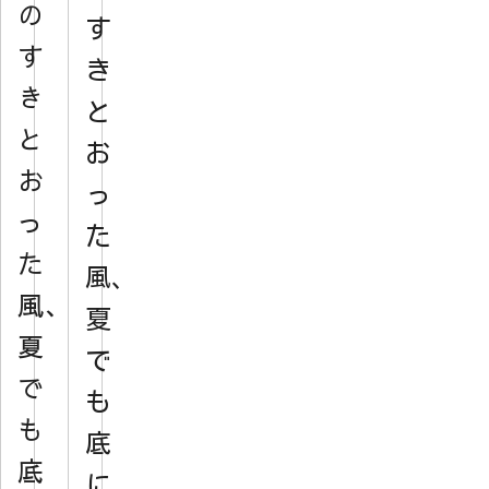
の
す
す
き
き
と
と
お
お
っ
っ
た
た
風、
風、
夏
夏
で
で
も
も
底
底
に