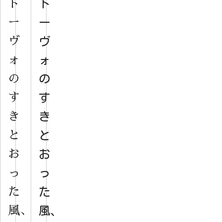
ト
ト
ー
ー
ヴ
ヴ
ォ
ォ
の
の
す
す
き
き
と
と
お
お
っ
っ
た
た
風、
風、