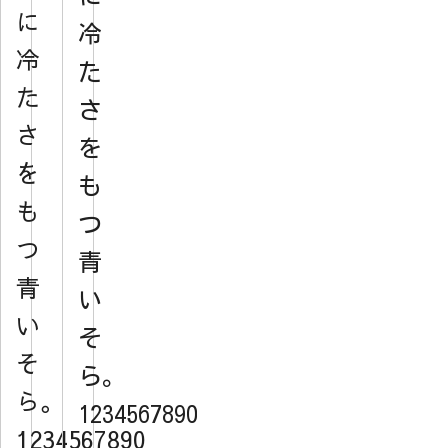
に
冷
冷
た
た
さ
さ
を
を
も
も
つ
つ
青
青
い
い
そ
そ
ら。
ら。
1234567890
1234567890