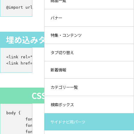
商品一覧
@import url('https://fonts.googleapis.com/css2?family
バナー
特集・コンテンツ
埋め込みタグ（HTML／linkタグ）
タブ切り替え
<link rel="preconnect" href="https://fonts.gstatic.com
<link href="https://fonts.googleapis.com/css2?family=
新着情報
カテゴリー一覧
CSS
検索ボックス
body {

	font-family: 'M PLUS Rounded 1c', sans-serif;

サイドナビ用パーツ
	font-weight: 100; /* Thin 100 */

	font-weight: 300; /* Light 300 */
