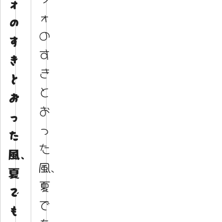
ォ
ォ
の
の
す
す
き
き
と
と
お
お
っ
っ
た
た
風、
風、
夏
夏
で
で
も