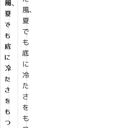
風、
風、
夏
夏
で
で
も
も
底
底
に
に
冷
冷
た
た
さ
さ
を
を
も
も
つ