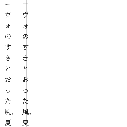
ー
ー
ヴ
ヴ
ォ
ォ
の
の
す
す
き
き
と
と
お
お
っ
っ
た
た
風、
風、
夏
夏