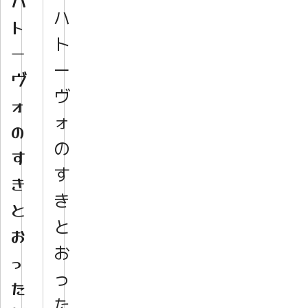
ハ
ハ
ト
ト
ー
ー
ヴ
ヴ
ォ
ォ
の
の
す
す
き
き
と
と
お
お
っ
っ
た
た