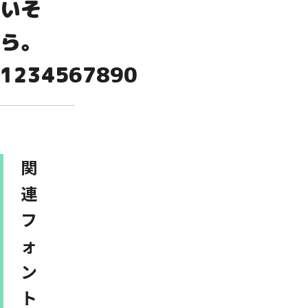
いそ
ら。
1234567890
関
連
フ
ォ
ン
ト