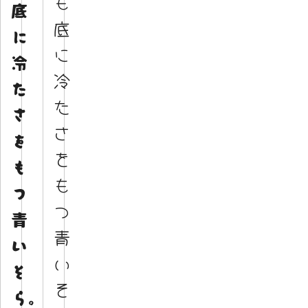
も
底
底
に
に
冷
冷
た
た
さ
さ
を
を
も
も
つ
つ
青
青
い
い
そ
そ
ら。