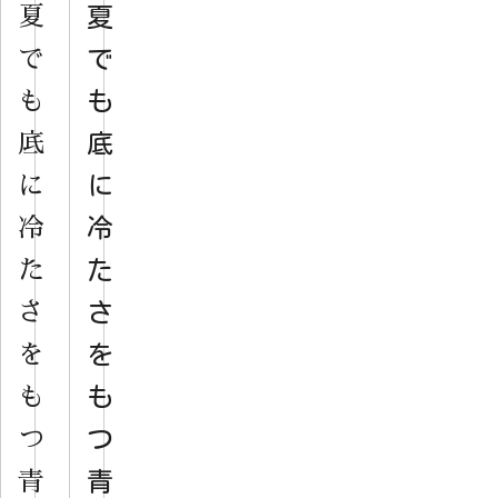
夏
夏
で
で
も
も
底
底
に
に
冷
冷
た
た
さ
さ
を
を
も
も
つ
つ
青
青