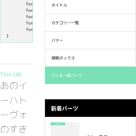
	font-weight: 400; /* Regular 400 */

タイトル
	font-weight: 500; /* Medium 500 */

	font-weight: 700; /* Bold 700 */

カテゴリー一覧
	font-weight: 800; /* Extra-bold 800 */

	font-weight: 900; /* Black 900 */

}
バナー
検索ボックス
Thin 100
フッター用パーツ
あのイ
ーハト
新着パーツ
ーヴォ
のすき