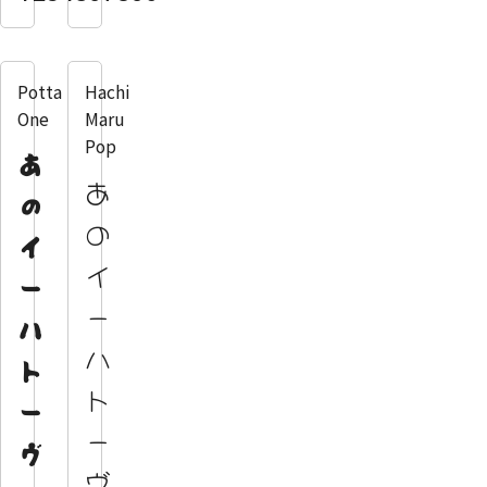
Potta
Hachi
One
Maru
Pop
あ
あ
の
の
イ
イ
ー
ー
ハ
ハ
ト
ト
ー
ー
ヴ
ヴ