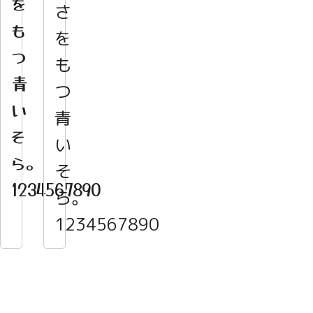
を
さ
も
を
つ
も
青
つ
い
青
そ
い
ら。
そ
1234567890
ら。
1234567890