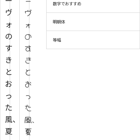
ー
ー
数字でおすすめ
ヴ
ヴ
明朝体
ォ
ォ
の
の
等幅
す
す
き
き
と
と
お
お
っ
っ
た
た
風、
風、
夏
夏