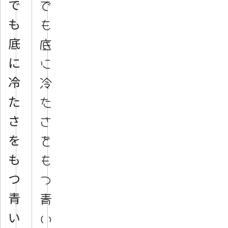
で
で
も
も
底
底
に
に
冷
冷
た
た
さ
さ
を
を
も
も
つ
つ
青
青
い
い