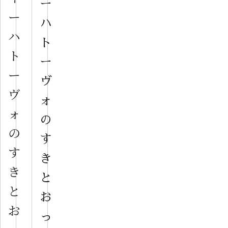
ー
ー
ハ
ハ
ト
ト
ー
ー
ヴ
ヴ
ォ
ォ
の
の
す
す
き
き
と
と
お
お
っ