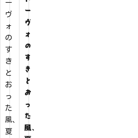
ー
ー
ヴ
ヴ
ォ
ォ
の
の
す
す
き
き
と
と
お
お
っ
っ
た
た
風、
風、
夏