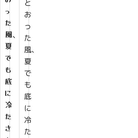
と
っ
お
た
っ
風、
た
夏
風、
で
夏
も
で
底
も
に
底
冷
に
た
冷
さ
た