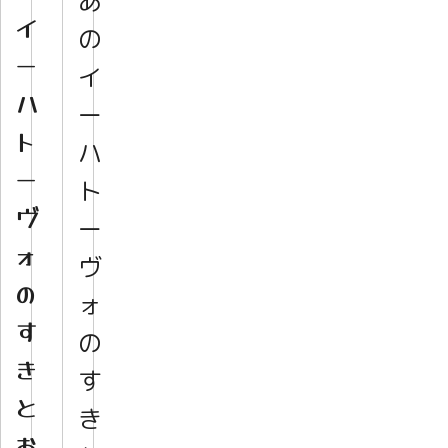
あ
イ
の
ー
イ
ハ
ー
ト
ハ
ー
ト
ヴ
ー
ォ
ヴ
の
ォ
す
の
き
す
と
き
お