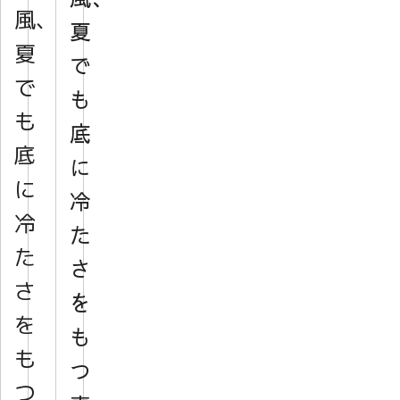
風、
夏
夏
で
で
も
も
底
底
に
に
冷
冷
た
た
さ
さ
を
を
も
も
つ
つ