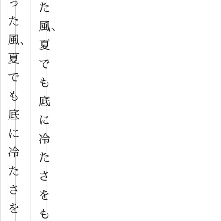
っ
た
た
風、
風、
夏
夏
で
で
も
も
底
底
に
に
冷
冷
た
た
さ
さ
を
を
も