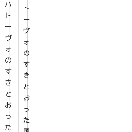
ハ
ト
ト
ー
ー
ヴ
ヴ
ォ
ォ
の
の
す
す
き
き
と
と
お
お
っ
っ
た
た
風、