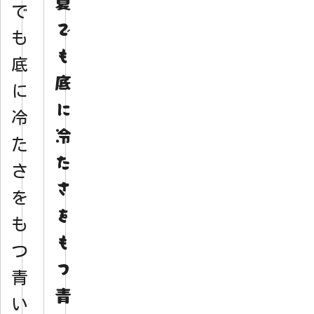
夏
で
で
も
も
底
底
に
に
冷
冷
た
た
さ
さ
を
を
も
も
つ
つ
青
青
い