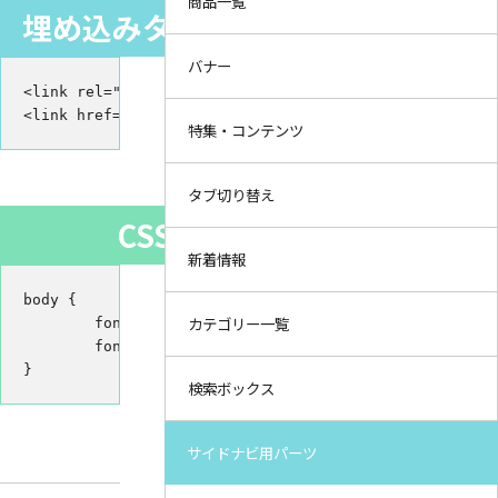
商品一覧
埋め込みタグ（HTML／linkタグ）
バナー
<link rel="preconnect" href="https://fonts.gstatic.com
<link href="https://fonts.googleapis.com/css2?family=
特集・コンテンツ
タブ切り替え
CSS
新着情報
body {

カテゴリー一覧
	font-family: 'Kosugi Maru', sans-serif;

	font-weight: 400; /* Regular 400 */

}
検索ボックス
サイドナビ用パーツ