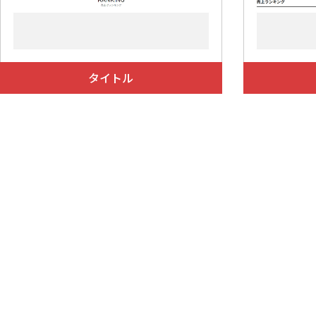
}

@media screen and (max-width: 540px) {

	main h2 {

		font-size: 3.6vw;

		margin-bottom: 5vw;

タイトル
	}

	main h2::before {

		top: 4vw;

	}

	main h2 span {

		font-size: 7vw;

		padding: 0 4vw;

	}

}