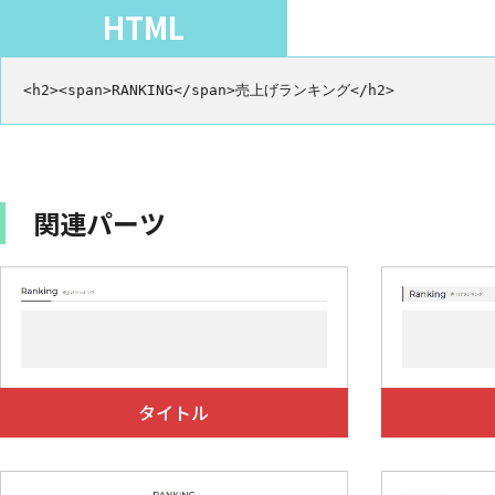
main h2 span {

HTML
	background-color: #fff;

	display: table;

	font-family: 'Montserrat', sans-serif;

<h2><span>RANKING</span>売上げランキング</h2>
	font-size: 30px;

	font-weight: 500;

	line-height: 1.1;

	margin: 0 auto;

	padding: 0 25px;

	position: relative;

関連パーツ
}

@media screen and (max-width: 800px) {

	main h2 {

		font-size: 1.8vw;

		margin-bottom: 3vw;

	}

	main h2::before {

		top: 2vw;

	}

タイトル
	main h2 span {

		font-size: 4vw;

		padding: 0 2.5vw;

	}
