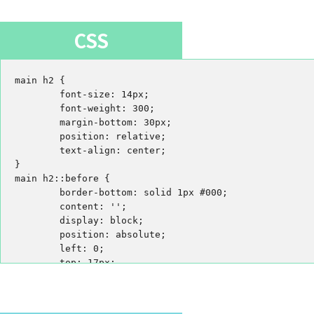
CSS
main h2 {

	font-size: 14px;

	font-weight: 300;

	margin-bottom: 30px;

	position: relative;

	text-align: center;

}

main h2::before {

	border-bottom: solid 1px #000;

	content: '';

	display: block;

	position: absolute;

	left: 0;

	top: 17px;

	height: 0;

	width: 100%;

}
