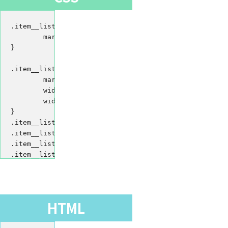
.item__list__thumbnail__type1 .flexBox {

	margin: 0 -20px;

}

.item__list__thumbnail__type1 article {

	margin: 0 20px 40px;

	width: -webkit-calc(100% / 4 - 40px);

	width: calc(100% / 4 - 40px);

}

.item__list__thumbnail__type1 article:nth-last-child(1
.item__list__thumbnail__type1 article:nth-last-child(2
.item__list__thumbnail__type1 article:nth-last-child(3
.item__list__thumbnail__type1 article:nth-last-child(4
	margin-bottom: 0;

}

.item__list__thumbnail__type1 article a {

HTML
	display: block;

}
