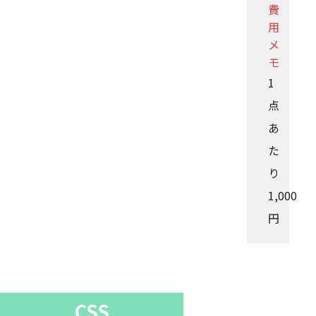
費
用
メ
モ
1
点
あ
た
り
1,000
円
CSS