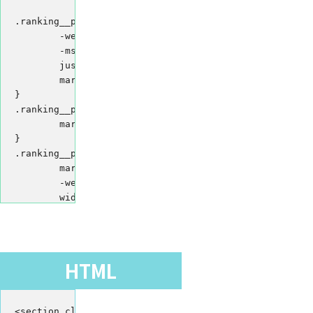
.ranking__place__type2 .flexBox {

	-webkit-box-pack: center;

	-ms-flex-pack: center;

	justify-content: center;

	margin: 0 -25px;

}

.ranking__place__type2 .flexBox.large__box {

	margin: 0 20px;

}

.ranking__place__type2 .box {

	margin: 0 25px;

	-webkit-width: calc(100% / 3 - 50px);

	width: calc(100% / 3 - 50px);

}

.ranking__place__type2 .large__box .box {

	margin: 0 40px 60px;

	width: -webkit-calc(100% / 2 - 80px);

HTML
	width: calc(100% / 2 - 80px);

}

.ranking__place__type2 .num {

<section class="ranking__place__type2">
